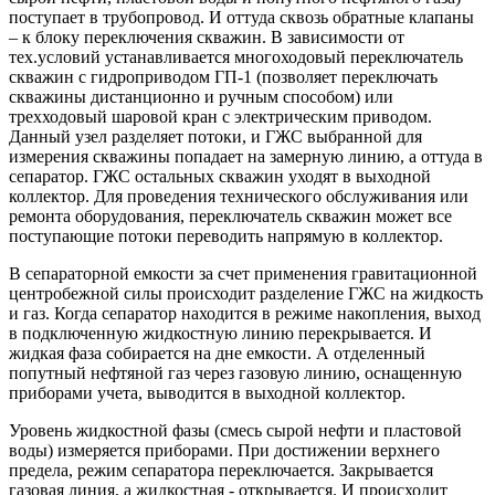
поступает в трубопровод. И оттуда сквозь обратные клапаны
– к блоку переключения скважин. В зависимости от
тех.условий устанавливается многоходовый переключатель
скважин с гидроприводом ГП-1 (позволяет переключать
скважины дистанционно и ручным способом) или
трехходовый шаровой кран с электрическим приводом.
Данный узел разделяет потоки, и ГЖС выбранной для
измерения скважины попадает на замерную линию, а оттуда в
сепаратор. ГЖС остальных скважин уходят в выходной
коллектор. Для проведения технического обслуживания или
ремонта оборудования, переключатель скважин может все
поступающие потоки переводить напрямую в коллектор.
В сепараторной емкости за счет применения гравитационной
центробежной силы происходит разделение ГЖС на жидкость
и газ. Когда сепаратор находится в режиме накопления, выход
в подключенную жидкостную линию перекрывается. И
жидкая фаза собирается на дне емкости. А отделенный
попутный нефтяной газ через газовую линию, оснащенную
приборами учета, выводится в выходной коллектор.
Уровень жидкостной фазы (смесь сырой нефти и пластовой
воды) измеряется приборами. При достижении верхнего
предела, режим сепаратора переключается. Закрывается
газовая линия, а жидкостная - открывается. И происходит