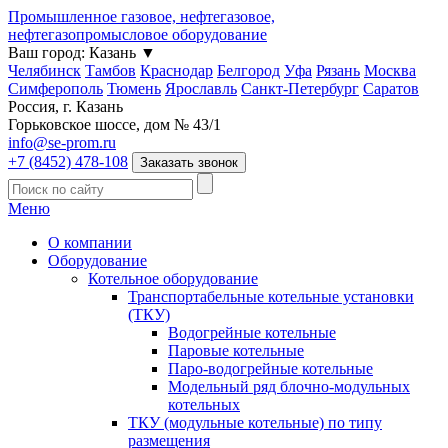
Промышленное газовое, нефтегазовое,
нефтегазопромысловое оборудование
Ваш город:
Казань
▼
Челябинск
Тамбов
Краснодар
Белгород
Уфа
Рязань
Москва
Симферополь
Тюмень
Ярославль
Санкт-Петербург
Саратов
Россия, г. Казань
Горьковское шоссе, дом № 43/1
info@se-prom.ru
+7 (8452) 478-108
Заказать звонок
Меню
О компании
Оборудование
Котельное оборудование
Транспортабельные котельные установки
(ТКУ)
Водогрейные котельные
Паровые котельные
Паро-водогрейные котельные
Модельный ряд блочно-модульных
котельных
ТКУ (модульные котельные) по типу
размещения