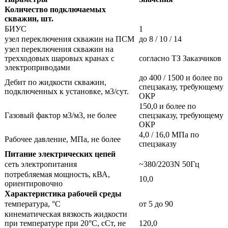
Количество подключаемых
скважин, шт.
БИУС
1
узел переключения скважин на ПСМ
до 8 / 10 / 14
узел переключения скважин на
трехходовых шаровых кранах с
согласно ТЗ Заказчиков
электроприводами
до 400 / 1500 и более по
Дебит по жидкости скважин,
спецзаказу, требующему
подключенных к установке, м3/сут.
ОКР
150,0 и более по
Газовый фактор м3/м3, не более
спецзаказу, требующему
ОКР
4,0 / 16,0 МПа по
Рабочее давление, МПа, не более
спецзаказу
Питание электрических цепей
сеть электропитания
~380/2203N 50Гц
потребляемая мощность, кВА,
10,0
ориентировочно
Характеристика рабочей среды
температура, °С
от 5 до 90
кинематическая вязкость жидкости
при температуре при 20°С, сСт, не
120,0