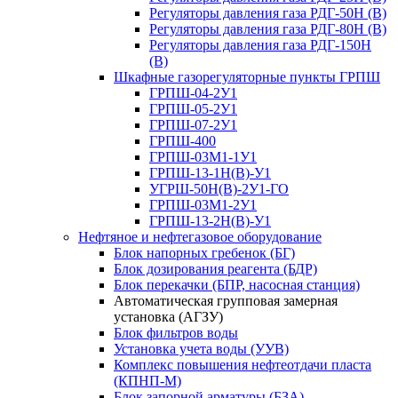
Регуляторы давления газа РДГ-50Н (В)
Регуляторы давления газа РДГ-80Н (В)
Регуляторы давления газа РДГ-150Н
(В)
Шкафные газорегуляторные пункты ГРПШ
ГРПШ-04-2У1
ГРПШ-05-2У1
ГРПШ-07-2У1
ГРПШ-400
ГРПШ-03М1-1У1
ГРПШ-13-1Н(В)-У1
УГРШ-50Н(В)-2У1-ГО
ГРПШ-03М1-2У1
ГРПШ-13-2Н(В)-У1
Нефтяное и нефтегазовое оборудование
Блок напорных гребенок (БГ)
Блок дозирования реагента (БДР)
Блок перекачки (БПР, насосная станция)
Автоматическая групповая замерная
установка (АГЗУ)
Блок фильтров воды
Установка учета воды (УУВ)
Комплекс повышения нефтеотдачи пласта
(КПНП-М)
Блок запорной арматуры (БЗА)