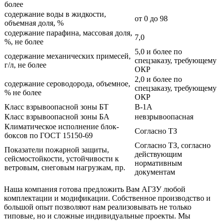
более
содержание воды в жидкости,
от 0 до 98
объемная доля, %
содержание парафина, массовая доля,
7,0
%, не более
5,0 и более по
содержание механических примесей,
спецзаказу, требующему
г/л, не более
ОКР
2,0 и более по
содержание сероводорода, объемное,
спецзаказу, требующему
% не более
ОКР
Класс взрывоопасной зоны БТ
В-1А
Класс взрывоопасной зоны БА
невзрывоопасная
Климатическое исполнение блок-
Согласно ТЗ
боксов по ГОСТ 15150-69
Согласно ТЗ, согласно
Показатели пожарной защиты,
действующим
сейсмостойкости, устойчивости к
нормативным
ветровым, снеговым нагрузкам, пр.
документам
Наша компания готова предложить Вам АГЗУ любой
комплектации и модификации. Собственное производство и
большой опыт позволяют нам реализовывать не только
типовые, но и сложные индивидуальные проекты. Мы