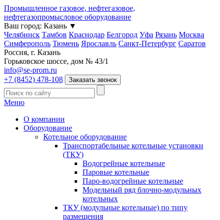
Промышленное газовое, нефтегазовое,
нефтегазопромысловое оборудование
Ваш город:
Казань
▼
Челябинск
Тамбов
Краснодар
Белгород
Уфа
Рязань
Москва
Симферополь
Тюмень
Ярославль
Санкт-Петербург
Саратов
Россия, г. Казань
Горьковское шоссе, дом № 43/1
info@se-prom.ru
+7 (8452) 478-108
Заказать звонок
Меню
О компании
Оборудование
Котельное оборудование
Транспортабельные котельные установки
(ТКУ)
Водогрейные котельные
Паровые котельные
Паро-водогрейные котельные
Модельный ряд блочно-модульных
котельных
ТКУ (модульные котельные) по типу
размещения