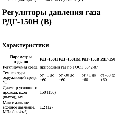
Регуляторы давления газа
РДГ-150Н (В)
Характеристики
Параметры
РДГ-150Н
РДГ-150НМ
РДГ-150В
РДГ-15
изделия
Регулируемая среда
природный газ по ГОСТ 5542-87
Температура
от +1 до
от -30 до
от +1 до
от -30 д
окружающей среды,
+60
+60
+60
+60
°С
Диаметр условного
прохода, вход
150 (150)
(выход), мм
Максимальное
входное давление,
1,2 (12)
МПа (кгс/см²)