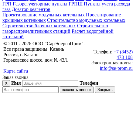
ГРП
Газорегуляторные пункты ГРПШ
Пункты учета расхода
газа
Дозатор реагентов
Проектирование модульных котельных
Проектирование
крышных котельных
Строительство модульных котельных
Строительство блочных котельных
Строительство
газораспределительных станций
Расчет водогрейной
котельной
© 2011 - 2026 ООО "СарЭнергоПром".
Все права защищены. Казань
Телефон:
+7 (8452)
Россия, г. Казань
478-108
Горьковское шоссе, дом № 43/1
Электронная почта:
info@se-prom.ru
Карта сайта
Заказ звонка
Имя
Телефон
X
заказать звонок
Закрыть
блочно-
модульные
котельные
газовое
оборудование
дымовые
трубы
пункты