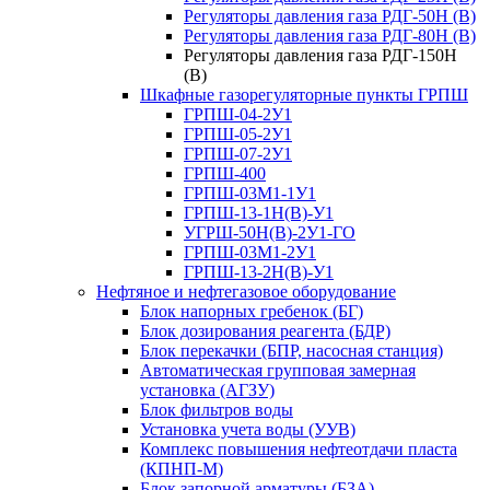
Регуляторы давления газа РДГ-50Н (В)
Регуляторы давления газа РДГ-80Н (В)
Регуляторы давления газа РДГ-150Н
(В)
Шкафные газорегуляторные пункты ГРПШ
ГРПШ-04-2У1
ГРПШ-05-2У1
ГРПШ-07-2У1
ГРПШ-400
ГРПШ-03М1-1У1
ГРПШ-13-1Н(В)-У1
УГРШ-50Н(В)-2У1-ГО
ГРПШ-03М1-2У1
ГРПШ-13-2Н(В)-У1
Нефтяное и нефтегазовое оборудование
Блок напорных гребенок (БГ)
Блок дозирования реагента (БДР)
Блок перекачки (БПР, насосная станция)
Автоматическая групповая замерная
установка (АГЗУ)
Блок фильтров воды
Установка учета воды (УУВ)
Комплекс повышения нефтеотдачи пласта
(КПНП-М)
Блок запорной арматуры (БЗА)