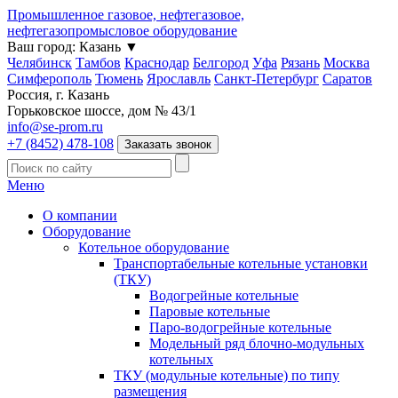
Промышленное газовое, нефтегазовое,
нефтегазопромысловое оборудование
Ваш город:
Казань
▼
Челябинск
Тамбов
Краснодар
Белгород
Уфа
Рязань
Москва
Симферополь
Тюмень
Ярославль
Санкт-Петербург
Саратов
Россия, г. Казань
Горьковское шоссе, дом № 43/1
info@se-prom.ru
+7 (8452) 478-108
Заказать звонок
Меню
О компании
Оборудование
Котельное оборудование
Транспортабельные котельные установки
(ТКУ)
Водогрейные котельные
Паровые котельные
Паро-водогрейные котельные
Модельный ряд блочно-модульных
котельных
ТКУ (модульные котельные) по типу
размещения