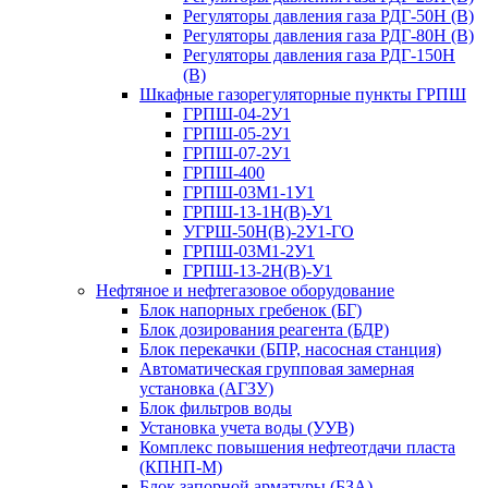
Регуляторы давления газа РДГ-50Н (В)
Регуляторы давления газа РДГ-80Н (В)
Регуляторы давления газа РДГ-150Н
(В)
Шкафные газорегуляторные пункты ГРПШ
ГРПШ-04-2У1
ГРПШ-05-2У1
ГРПШ-07-2У1
ГРПШ-400
ГРПШ-03М1-1У1
ГРПШ-13-1Н(В)-У1
УГРШ-50Н(В)-2У1-ГО
ГРПШ-03М1-2У1
ГРПШ-13-2Н(В)-У1
Нефтяное и нефтегазовое оборудование
Блок напорных гребенок (БГ)
Блок дозирования реагента (БДР)
Блок перекачки (БПР, насосная станция)
Автоматическая групповая замерная
установка (АГЗУ)
Блок фильтров воды
Установка учета воды (УУВ)
Комплекс повышения нефтеотдачи пласта
(КПНП-М)
Блок запорной арматуры (БЗА)