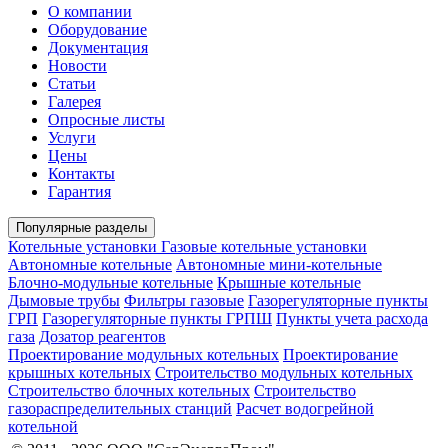
О компании
Оборудование
Документация
Новости
Статьи
Галерея
Опросные листы
Услуги
Цены
Контакты
Гарантия
Популярные разделы
Котельные установки
Газовые котельные установки
Автономные котельные
Автономные мини-котельные
Блочно-модульные котельные
Крышные котельные
Дымовые трубы
Фильтры газовые
Газорегуляторные пункты
ГРП
Газорегуляторные пункты ГРПШ
Пункты учета расхода
газа
Дозатор реагентов
Проектирование модульных котельных
Проектирование
крышных котельных
Строительство модульных котельных
Строительство блочных котельных
Строительство
газораспределительных станций
Расчет водогрейной
котельной