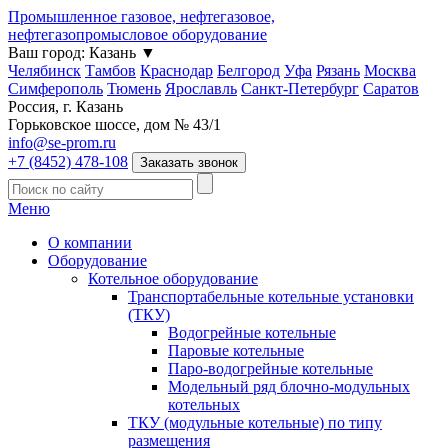
Промышленное газовое, нефтегазовое,
нефтегазопромысловое оборудование
Ваш город:
Казань
▼
Челябинск
Тамбов
Краснодар
Белгород
Уфа
Рязань
Москва
Симферополь
Тюмень
Ярославль
Санкт-Петербург
Саратов
Россия, г. Казань
Горьковское шоссе, дом № 43/1
info@se-prom.ru
+7 (8452) 478-108
Заказать звонок
Меню
О компании
Оборудование
Котельное оборудование
Транспортабельные котельные установки
(ТКУ)
Водогрейные котельные
Паровые котельные
Паро-водогрейные котельные
Модельный ряд блочно-модульных
котельных
ТКУ (модульные котельные) по типу
размещения