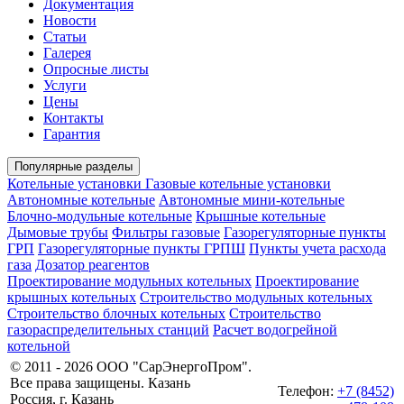
Документация
Новости
Статьи
Галерея
Опросные листы
Услуги
Цены
Контакты
Гарантия
Популярные разделы
Котельные установки
Газовые котельные установки
Автономные котельные
Автономные мини-котельные
Блочно-модульные котельные
Крышные котельные
Дымовые трубы
Фильтры газовые
Газорегуляторные пункты
ГРП
Газорегуляторные пункты ГРПШ
Пункты учета расхода
газа
Дозатор реагентов
Проектирование модульных котельных
Проектирование
крышных котельных
Строительство модульных котельных
Строительство блочных котельных
Строительство
газораспределительных станций
Расчет водогрейной
котельной
© 2011 - 2026 ООО "СарЭнергоПром".
Все права защищены. Казань
Телефон:
+7 (8452)
Россия, г. Казань