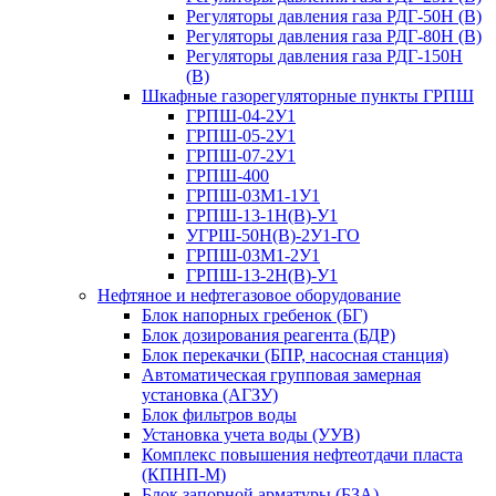
Регуляторы давления газа РДГ-50Н (В)
Регуляторы давления газа РДГ-80Н (В)
Регуляторы давления газа РДГ-150Н
(В)
Шкафные газорегуляторные пункты ГРПШ
ГРПШ-04-2У1
ГРПШ-05-2У1
ГРПШ-07-2У1
ГРПШ-400
ГРПШ-03М1-1У1
ГРПШ-13-1Н(В)-У1
УГРШ-50Н(В)-2У1-ГО
ГРПШ-03М1-2У1
ГРПШ-13-2Н(В)-У1
Нефтяное и нефтегазовое оборудование
Блок напорных гребенок (БГ)
Блок дозирования реагента (БДР)
Блок перекачки (БПР, насосная станция)
Автоматическая групповая замерная
установка (АГЗУ)
Блок фильтров воды
Установка учета воды (УУВ)
Комплекс повышения нефтеотдачи пласта
(КПНП-М)
Блок запорной арматуры (БЗА)