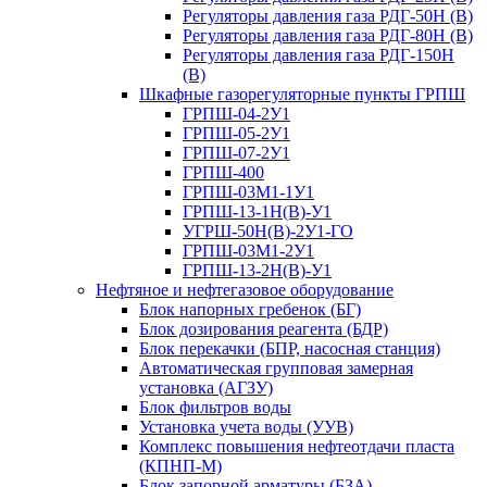
Регуляторы давления газа РДГ-50Н (В)
Регуляторы давления газа РДГ-80Н (В)
Регуляторы давления газа РДГ-150Н
(В)
Шкафные газорегуляторные пункты ГРПШ
ГРПШ-04-2У1
ГРПШ-05-2У1
ГРПШ-07-2У1
ГРПШ-400
ГРПШ-03М1-1У1
ГРПШ-13-1Н(В)-У1
УГРШ-50Н(В)-2У1-ГО
ГРПШ-03М1-2У1
ГРПШ-13-2Н(В)-У1
Нефтяное и нефтегазовое оборудование
Блок напорных гребенок (БГ)
Блок дозирования реагента (БДР)
Блок перекачки (БПР, насосная станция)
Автоматическая групповая замерная
установка (АГЗУ)
Блок фильтров воды
Установка учета воды (УУВ)
Комплекс повышения нефтеотдачи пласта
(КПНП-М)
Блок запорной арматуры (БЗА)