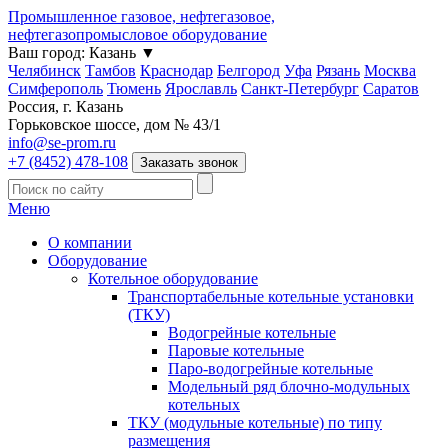
Промышленное газовое, нефтегазовое,
нефтегазопромысловое оборудование
Ваш город:
Казань
▼
Челябинск
Тамбов
Краснодар
Белгород
Уфа
Рязань
Москва
Симферополь
Тюмень
Ярославль
Санкт-Петербург
Саратов
Россия, г. Казань
Горьковское шоссе, дом № 43/1
info@se-prom.ru
+7 (8452) 478-108
Заказать звонок
Меню
О компании
Оборудование
Котельное оборудование
Транспортабельные котельные установки
(ТКУ)
Водогрейные котельные
Паровые котельные
Паро-водогрейные котельные
Модельный ряд блочно-модульных
котельных
ТКУ (модульные котельные) по типу
размещения