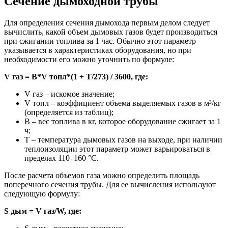
Сечение дымоходной трубы
Для определения сечения дымохода первым делом следует
вычислить, какой объем дымовых газов будет производиться
при сжигании топлива за 1 час. Обычно этот параметр
указывается в характеристиках оборудования, но при
необходимости его можно уточнить по формуле:
V газ = В*V топл*(1 + Т/273) / 3600, где:
V газ – искомое значение;
V топл – коэффициент объема выделяемых газов в м³/кг
(определяется из таблиц);
В – вес топлива в кг, которое оборудование сжигает за 1
ч;
Т – температура дымовых газов на выходе, при наличии
теплоизоляции этот параметр может варьироваться в
пределах 110–160 °C.
После расчета объемов газа можно определить площадь
поперечного сечения трубы. Для ее вычисления используют
следующую формулу:
S дым = V газ/W, где: