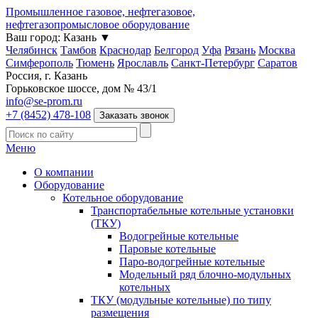
Промышленное газовое, нефтегазовое,
нефтегазопромысловое оборудование
Ваш город:
Казань
▼
Челябинск
Тамбов
Краснодар
Белгород
Уфа
Рязань
Москва
Симферополь
Тюмень
Ярославль
Санкт-Петербург
Саратов
Россия, г. Казань
Горьковское шоссе, дом № 43/1
info@se-prom.ru
+7 (8452) 478-108
Заказать звонок
Меню
О компании
Оборудование
Котельное оборудование
Транспортабельные котельные установки
(ТКУ)
Водогрейные котельные
Паровые котельные
Паро-водогрейные котельные
Модельный ряд блочно-модульных
котельных
ТКУ (модульные котельные) по типу
размещения