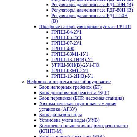
Регуляторы давления газа РДГ-50Н (В)
Регуляторы давления газа РДГ-80Н (В)
Регуляторы давления газа РДГ-150Н
(В)
Шкафные газорегуляторные пункты ГРПШ
ГРПШ-04-2У1
ГРПШ-05-2У1
ГРПШ-07-2У1
ГРПШ-400
ГРПШ-03М1-1У1
ГРПШ-13-1Н(В)-У1
УГРШ-50Н(В)-2У1-ГО
ГРПШ-03М1-2У1
ГРПШ-13-2Н(В)-У1
Нефтяное и нефтегазовое оборудование
Блок напорных гребенок (БГ)
Блок дозирования реагента (БДР)
Блок перекачки (БПР, насосная станция)
Автоматическая групповая замерная
установка (АГЗУ)
Блок фильтров воды
Установка учета воды (УУВ)
Комплекс повышения нефтеотдачи пласта
(КПНП-М)
Блок запорной арматуры (БЗА)