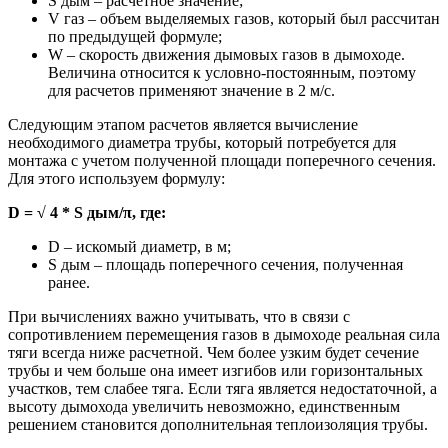
S дым – расчетное значение;
V газ – объем выделяемых газов, который был рассчитан
по предыдущей формуле;
W – скорость движения дымовых газов в дымоходе.
Величина относится к условно-постоянным, поэтому
для расчетов применяют значение в 2 м/с.
Следующим этапом расчетов является вычисление
необходимого диаметра трубы, который потребуется для
монтажа с учетом полученной площади поперечного сечения.
Для этого используем формулу:
D = √ 4 * S дым/π, где:
D – искомый диаметр, в м;
S дым – площадь поперечного сечения, полученная
ранее.
При вычислениях важно учитывать, что в связи с
сопротивлением перемещения газов в дымоходе реальная сила
тяги всегда ниже расчетной. Чем более узким будет сечение
трубы и чем больше она имеет изгибов или горизонтальных
участков, тем слабее тяга. Если тяга является недостаточной, а
высоту дымохода увеличить невозможно, единственным
решением становится дополнительная теплоизоляция трубы.