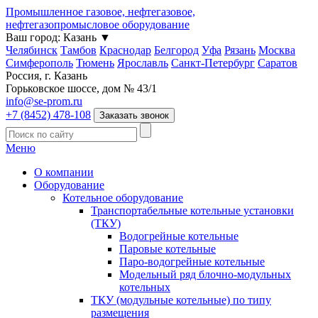
Промышленное газовое, нефтегазовое,
нефтегазопромысловое оборудование
Ваш город:
Казань
▼
Челябинск
Тамбов
Краснодар
Белгород
Уфа
Рязань
Москва
Симферополь
Тюмень
Ярославль
Санкт-Петербург
Саратов
Россия, г. Казань
Горьковское шоссе, дом № 43/1
info@se-prom.ru
+7 (8452) 478-108
Заказать звонок
Меню
О компании
Оборудование
Котельное оборудование
Транспортабельные котельные установки
(ТКУ)
Водогрейные котельные
Паровые котельные
Паро-водогрейные котельные
Модельный ряд блочно-модульных
котельных
ТКУ (модульные котельные) по типу
размещения