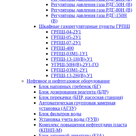
Регуляторы давления газа РДГ-50Н (В)
Регуляторы давления газа РДГ-80Н (В)
Регуляторы давления газа РДГ-150Н
(В)
Шкафные газорегуляторные пункты ГРПШ
ГРПШ-04-2У1
ГРПШ-05-2У1
ГРПШ-07-2У1
ГРПШ-400
ГРПШ-03М1-1У1
ГРПШ-13-1Н(В)-У1
УГРШ-50Н(В)-2У1-ГО
ГРПШ-03М1-2У1
ГРПШ-13-2Н(В)-У1
Нефтяное и нефтегазовое оборудование
Блок напорных гребенок (БГ)
Блок дозирования реагента (БДР)
Блок перекачки (БПР, насосная станция)
Автоматическая групповая замерная
установка (АГЗУ)
Блок фильтров воды
Установка учета воды (УУВ)
Комплекс повышения нефтеотдачи пласта
(КПНП-М)
Блок запорной арматуры (БЗА)