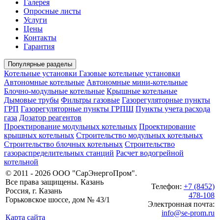
Галерея
Опросные листы
Услуги
Цены
Контакты
Гарантия
Популярные разделы
Котельные установки
Газовые котельные установки
Автономные котельные
Автономные мини-котельные
Блочно-модульные котельные
Крышные котельные
Дымовые трубы
Фильтры газовые
Газорегуляторные пункты
ГРП
Газорегуляторные пункты ГРПШ
Пункты учета расхода
газа
Дозатор реагентов
Проектирование модульных котельных
Проектирование
крышных котельных
Строительство модульных котельных
Строительство блочных котельных
Строительство
газораспределительных станций
Расчет водогрейной
котельной
© 2011 - 2026 ООО "СарЭнергоПром".
Все права защищены. Казань
Телефон:
+7 (8452)
Россия, г. Казань
478-108
Горьковское шоссе, дом № 43/1
Электронная почта:
info@se-prom.ru
Карта сайта